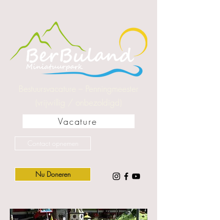
Bestuursvacature – Penningmeester
(vrijwillig / onbezoldigd)
Vacature
Contact opnemen
Nu Doneren