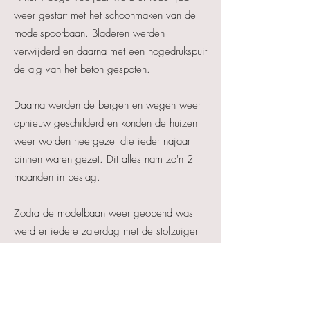
weer gestart met het schoonmaken van de
modelspoorbaan. Bladeren werden
verwijderd en daarna met een hogedrukspuit
de alg van het beton gespoten.
Daarna werden de bergen en wegen weer
opnieuw geschilderd en konden de huizen
weer worden neergezet die ieder najaar
binnen waren gezet. Dit alles nam zo'n 2
maanden in beslag.
Zodra de modelbaan weer geopend was
werd er iedere zaterdag met de stofzuiger
gezogen om alle kleine blaadjes en zand te
verwijderen voor de zondag. Tegelijkertijd
werden ook de huizen afgestoft omdat hier
vaak zand tegenaan was gespat als het had