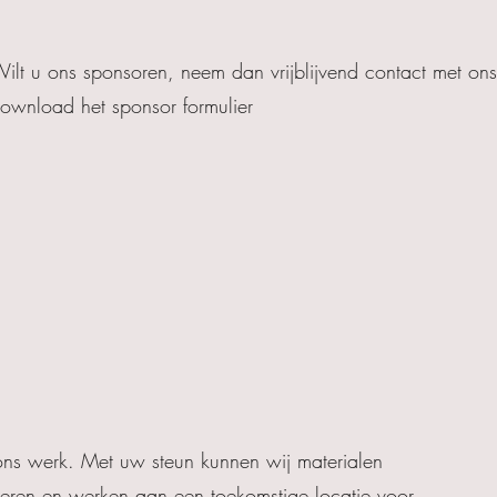
ilt u ons sponsoren, neem dan vrijblijvend contact met ons
ownload het sponsor formulier
 ons werk. Met uw steun kunnen wij materialen
voeren en werken aan een toekomstige locatie voor