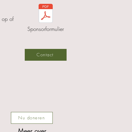
 op of
Sponsorformulier
Contact
Nu doneren
Meer over