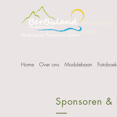
Bestuursvacature – Penningmeester
(vrijwillig / onbezoldigd)
Modelspoor Panorama Aalten
Home
Over ons
Modulebaan
Fotoboek
Sponsoren & 