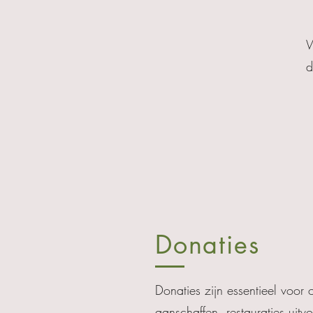
W
d
Donaties
Donaties zijn essentieel voor
aanschaffen, restauraties uit