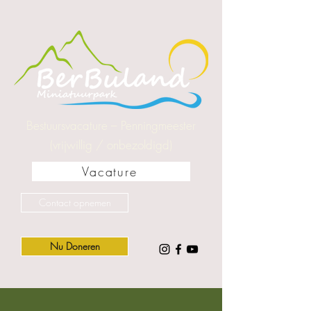
Bestuursvacature – Penningmeester
(vrijwillig / onbezoldigd)
Vacature
Contact opnemen
Nu Doneren