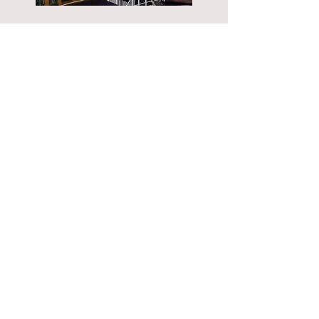
Steun het levenswerk
van Bernard Buesink
en help mee zijn
unieke erfgoed voor
altijd te bewaren.
Rechtstreeks overmaken of
doneren via de onderstaande
knop.
Nu doneren
NL30 RABO
0323 5916 12
t.n.v.
Stichting miniatuurpark berb